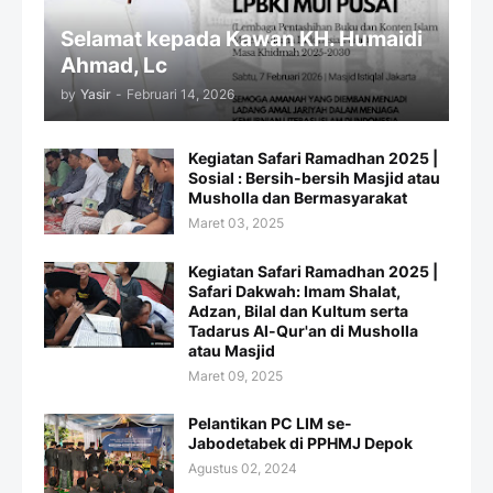
Selamat kepada Kawan KH. Humaidi
Ahmad, Lc
by
Yasir
-
Februari 14, 2026
Kegiatan Safari Ramadhan 2025 |
Sosial : Bersih-bersih Masjid atau
Musholla dan Bermasyarakat
Maret 03, 2025
Kegiatan Safari Ramadhan 2025 |
Safari Dakwah: Imam Shalat,
Adzan, Bilal dan Kultum serta
Tadarus Al-Qur'an di Musholla
atau Masjid
Maret 09, 2025
Pelantikan PC LIM se-
Jabodetabek di PPHMJ Depok
Agustus 02, 2024