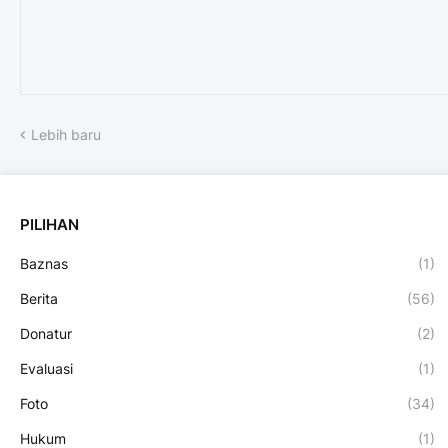
Lebih baru
PILIHAN
Baznas
(1)
Berita
(56)
Donatur
(2)
Evaluasi
(1)
Foto
(34)
Hukum
(1)