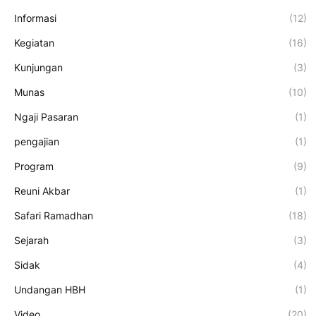
Informasi
(12)
Kegiatan
(16)
Kunjungan
(3)
Munas
(10)
Ngaji Pasaran
(1)
pengajian
(1)
Program
(9)
Reuni Akbar
(1)
Safari Ramadhan
(18)
Sejarah
(3)
Sidak
(4)
Undangan HBH
(1)
Video
(20)